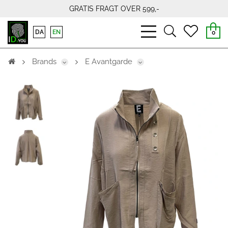
GRATIS FRAGT OVER 599,-
bars
search
heart
DA
EN
0
light
light
light
Brands
E Avantgarde