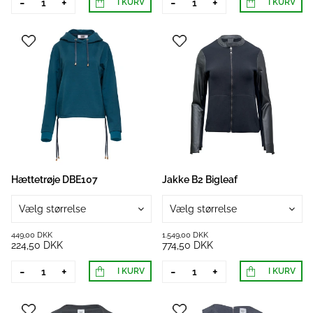
-
+
-
+
I KURV
I KURV
Hættetrøje DBE107
Jakke B2 Bigleaf
Vælg størrelse
Vælg størrelse
449,00 DKK
1.549,00 DKK
224,50 DKK
774,50 DKK
-
+
-
+
I KURV
I KURV