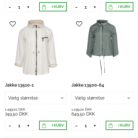
-
+
-
+
I KURV
I KURV
Jakke 13510-1
Jakke 13500-64
Vælg størrelse
Vælg størrelse
1.499,00 DKK
1.299,00 DKK
749,50 DKK
649,50 DKK
-
+
-
+
I KURV
I KURV