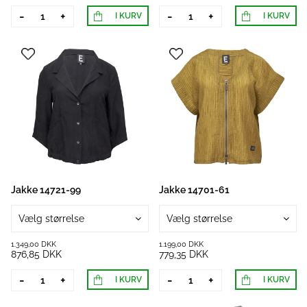
-
+
-
+
I KURV
I KURV
Jakke 14721-99
Jakke 14701-61
Vælg størrelse
Vælg størrelse
1.349,00 DKK
1.199,00 DKK
876,85 DKK
779,35 DKK
-
+
-
+
I KURV
I KURV