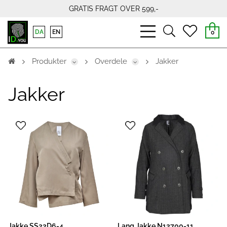
GRATIS FRAGT OVER 599,-
bars
search
heart
DA
EN
0
light
light
light
Produkter
Overdele
Jakker
Jakker
Jakke SS22D6-4
Lang Jakke N12700-11