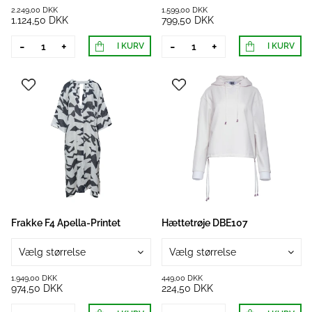
2.249,00 DKK
1.599,00 DKK
1.124,50 DKK
799,50 DKK
-
+
-
+
I KURV
I KURV
Frakke F4 Apella-Printet
Hættetrøje DBE107
Vælg størrelse
Vælg størrelse
1.949,00 DKK
449,00 DKK
974,50 DKK
224,50 DKK