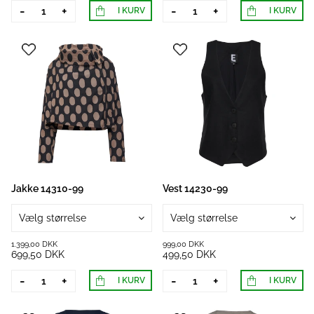
-
+
-
+
I KURV
I KURV
Jakke 14310-99
Vest 14230-99
Vælg størrelse
Vælg størrelse
1.399,00 DKK
999,00 DKK
699,50 DKK
499,50 DKK
-
+
-
+
I KURV
I KURV