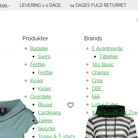
599,-
LEVERING 1-2 DAGE
14 DAGES FULD RETURRET
Produkter
Brands
Badetøj
E Avantgarde
Swim
Tilbehør
Festtøj
365 Basic
Festtøj
Charles
Kjoler
Crea
Kjoler
DBE
Overdele
Nijii
Bluser
Lotus Eater
Cardigans
With Love from Zoe
Jakker
Skjorter
Toppe & T-shirts