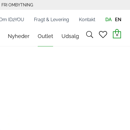
FRI OMBYTNING
Om ID2YOU
Fragt & Levering
Kontakt
DA
EN
search
heart
0
Nyheder
Outlet
Udsalg
light
light