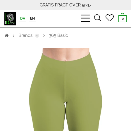
GRATIS FRAGT OVER 599,-
bars
search
heart
DA
EN
0
light
light
light
Brands
365 Basic