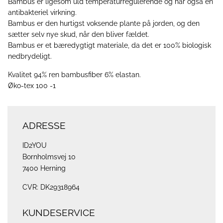
Bambus er ligesom uld temperaturregulerende og har også en
antibakteriel virkning.
Bambus er den hurtigst voksende plante på jorden, og den
sætter selv nye skud, når den bliver fældet.
Bambus er et bæredygtigt materiale, da det er 100% biologisk
nedbrydeligt.
Kvalitet 94% ren bambusfiber 6% elastan.
Øko-tex 100 -1
ADRESSE
ID2YOU
Bornholmsvej 10
7400 Herning
CVR: DK29318964
KUNDESERVICE