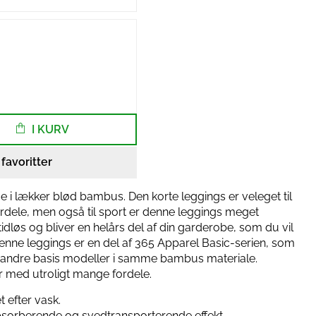
I KURV
l favoritter
je i lækker blød bambus. Den korte leggings er veleget til
rdele, men også til sport er denne leggings meget
idløs og bliver en helårs del af din garderobe, som du vil
nne leggings er en del af 365 Apparel Basic-serien, som
og andre basis modeller i samme bambus materiale.
r med utroligt mange fordele.
 efter vask.
sorberende og svedtransporterende effekt.