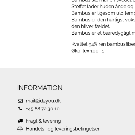
Stoffet lader huden ånde og k
Bambus er ligesom uld tempe
Bambus er den hurtigst voks
den bliver fældet.
Bambus er et bæredygtigt mat
Kvalitet 94% ren bambusfiber
Øko-tex 100 -1
INFORMATION
mail@id2you.dk
+45 88 72 30 10
Fragt & levering
Handels- og leveringsbetingelser