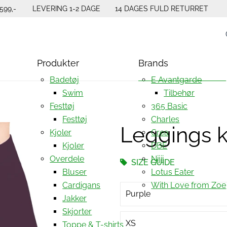
599,-
LEVERING 1-2 DAGE
14 DAGES FULD RETURRET
Produkter
Brands
Badetøj
E Avantgarde
Swim
Tilbehør
Festtøj
365 Basic
Festtøj
Charles
Leggings 
Kjoler
Crea
Kjoler
DBE
Overdele
Nijii
SIZE GUIDE
Bluser
Lotus Eater
Cardigans
With Love from Zoe
Purple
Jakker
Skjorter
XS
Toppe & T-shirts