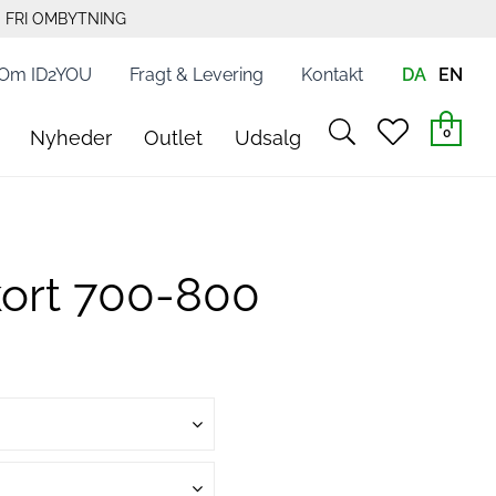
FRI OMBYTNING
Om ID2YOU
Fragt & Levering
Kontakt
DA
EN
search
heart
0
Nyheder
Outlet
Udsalg
light
light
kort 700-800