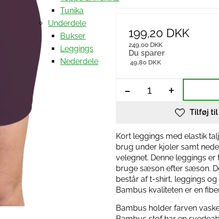
Tunika
Underdele
199,20 DKK
Bukser
249,00 DKK
Leggings
Du sparer
Nederdele
49,80 DKK
-
+
Tilføj ti
Kort leggings med elastik tal
brug under kjoler samt nede
velegnet. Denne leggings er t
bruge sæson efter sæson. De
består af t-shirt, leggings 
Bambus kvaliteten er en fibe
Bambus holder farven vasket
Bambus stof har en svedeab