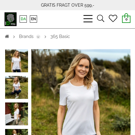
GRATIS FRAGT OVER 599,-
bars
search
heart
DA
EN
0
light
light
light
Brands
365 Basic