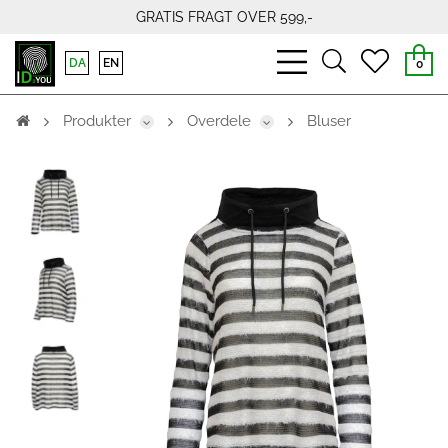
GRATIS FRAGT OVER 599,-
bars
search
heart
DA
EN
0
light
light
light
Produkter
Overdele
Bluser