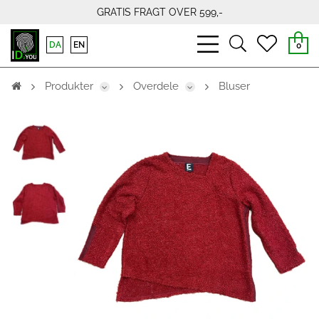
GRATIS FRAGT OVER 599,-
bars
search
heart
DA
EN
0
light
light
light
Produkter
Overdele
Bluser