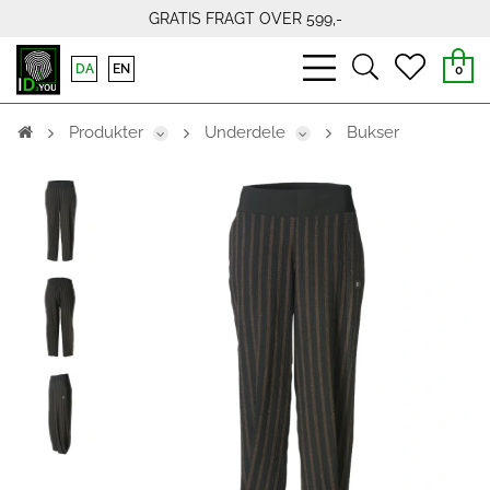
GRATIS FRAGT OVER 599,-
bars
search
heart
DA
EN
0
light
light
light
Produkter
Underdele
Bukser