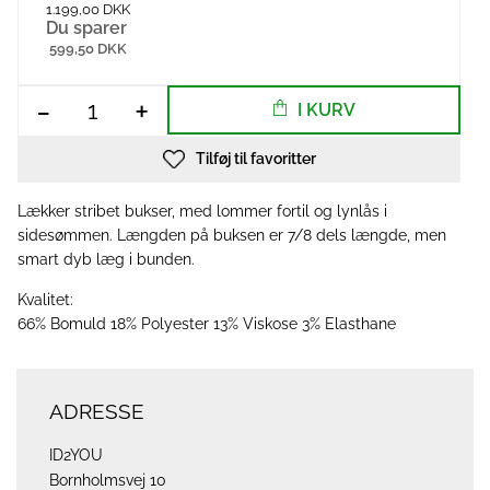
1.199,00 DKK
Du sparer
599,50 DKK
-
+
I KURV
Tilføj til favoritter
Lækker stribet bukser, med lommer fortil og lynlås i
sidesømmen. Længden på buksen er 7/8 dels længde, men
smart dyb læg i bunden.
Kvalitet:
66% Bomuld 18% Polyester 13% Viskose 3% Elasthane
ADRESSE
ID2YOU
Bornholmsvej 10