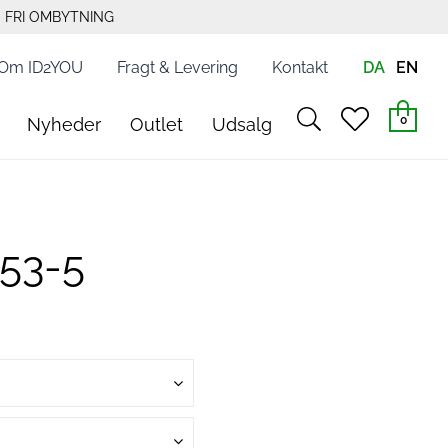
FRI OMBYTNING
Om ID2YOU
Fragt & Levering
Kontakt
DA
EN
search
heart
0
Nyheder
Outlet
Udsalg
light
light
653-5