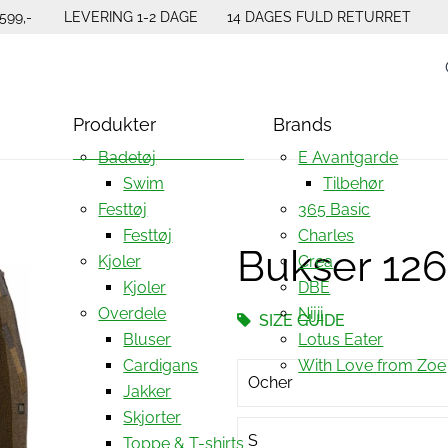
599,-
LEVERING 1-2 DAGE
14 DAGES FULD RETURRET
Produkter
Brands
Badetøj
E Avantgarde
Swim
Tilbehør
Festtøj
365 Basic
Festtøj
Charles
Bukser 12
Kjoler
Crea
Kjoler
DBE
Overdele
Nijii
SIZE GUIDE
Bluser
Lotus Eater
Cardigans
With Love from Zoe
Ocher
Jakker
Skjorter
S
Toppe & T-shirts