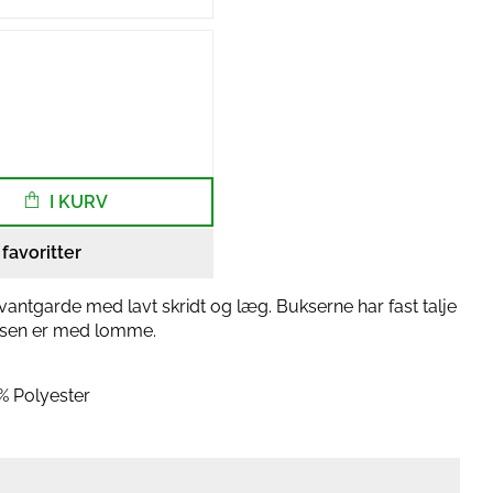
I KURV
l favoritter
vantgarde med lavt skridt og læg. Bukserne har fast talje
ksen er med lomme.
% Polyester