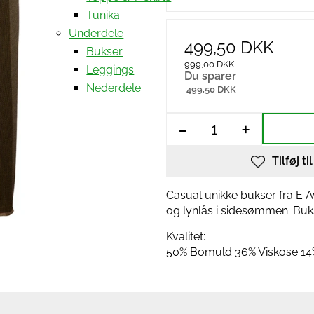
Tunika
Underdele
499,50 DKK
Bukser
999,00 DKK
Leggings
Du sparer
Nederdele
499,50 DKK
-
+
Tilføj ti
Casual unikke bukser fra E A
og lynlås i sidesømmen. Bu
Kvalitet:
50% Bomuld 36% Viskose 14