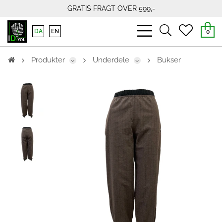
GRATIS FRAGT OVER 599,-
bars
search
heart
DA
EN
0
light
light
light
Produkter
Underdele
Bukser