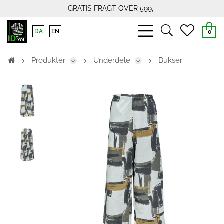
GRATIS FRAGT OVER 599,-
bars
search
heart
DA
EN
0
light
light
light
Produkter
Underdele
Bukser