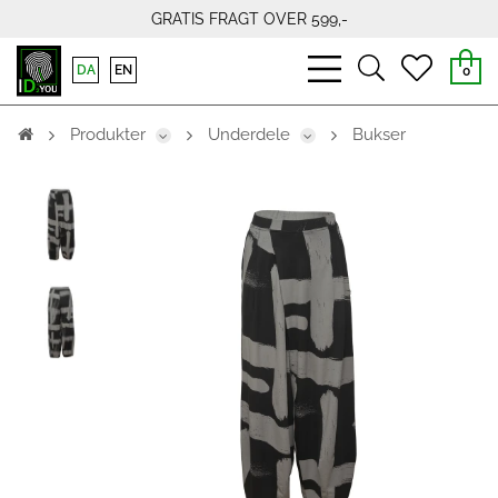
GRATIS FRAGT OVER 599,-
bars
search
heart
DA
EN
0
light
light
light
Produkter
Underdele
Bukser