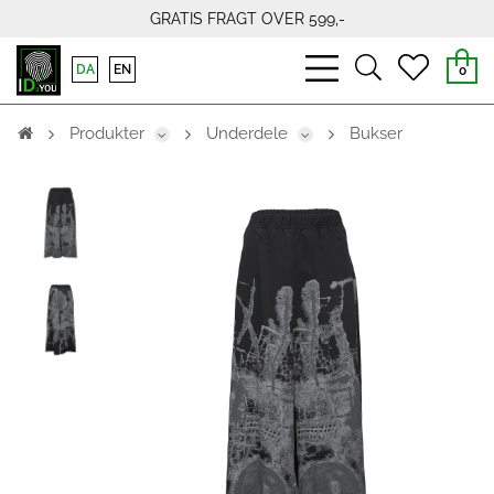
GRATIS FRAGT OVER 599,-
bars
search
heart
DA
EN
0
light
light
light
Produkter
Underdele
Bukser