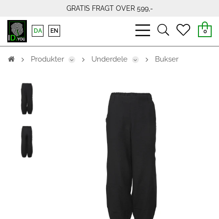
GRATIS FRAGT OVER 599,-
bars
search
heart
DA
EN
0
light
light
light
Produkter
Underdele
Bukser