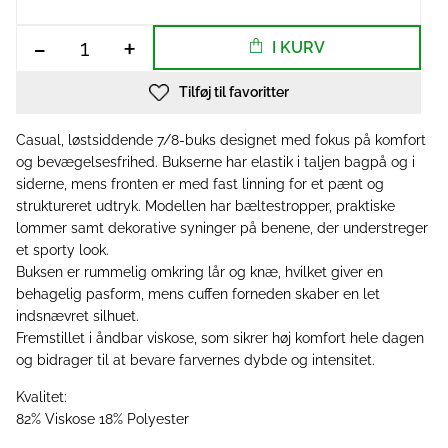
-
+
I KURV
Tilføj til favoritter
Casual, løstsiddende 7/8-buks designet med fokus på komfort
og bevægelsesfrihed. Bukserne har elastik i taljen bagpå og i
siderne, mens fronten er med fast linning for et pænt og
struktureret udtryk. Modellen har bæltestropper, praktiske
lommer samt dekorative syninger på benene, der understreger
et sporty look.
Buksen er rummelig omkring lår og knæ, hvilket giver en
behagelig pasform, mens cuffen forneden skaber en let
indsnævret silhuet.
Fremstillet i åndbar viskose, som sikrer høj komfort hele dagen
og bidrager til at bevare farvernes dybde og intensitet.
Kvalitet:
82% Viskose 18% Polyester