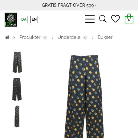
GRATIS FRAGT OVER 599,-
bars
search
heart
DA
EN
0
light
light
light
Produkter
Underdele
Bukser