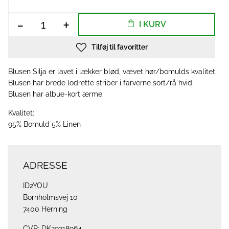
-
+
I KURV
Tilføj til favoritter
Blusen Silja er lavet i lækker blød, vævet hør/bomulds kvalitet.
Blusen har brede lodrette striber i farverne sort/rå hvid.
Blusen har albue-kort ærme.
Kvalitet:
95% Bomuld 5% Linen
ADRESSE
ID2YOU
Bornholmsvej 10
7400 Herning
CVR: DK29318964