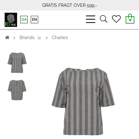
GRATIS FRAGT OVER 599,-
bars
search
heart
DA
EN
0
light
light
light
Brands
Charles