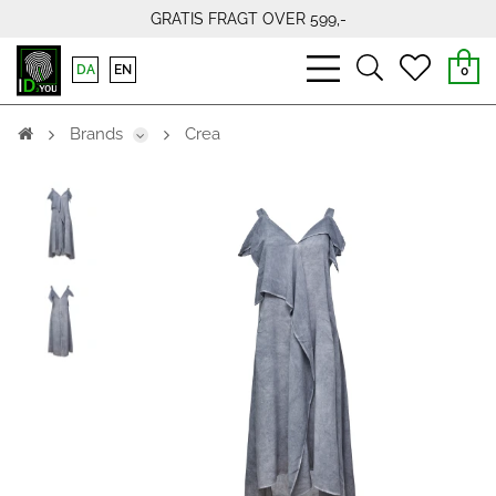
GRATIS FRAGT OVER 599,-
bars
search
heart
DA
EN
0
light
light
light
Brands
Crea