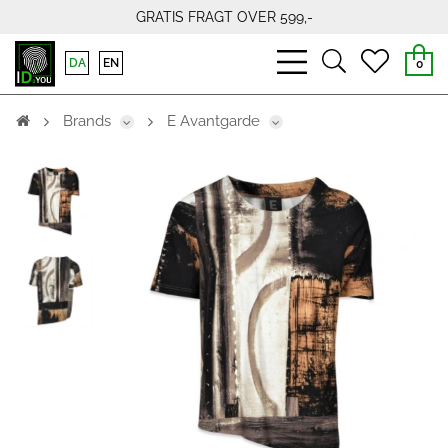
GRATIS FRAGT OVER 599,-
bars
search
heart
DA
EN
0
light
light
light
Brands
E Avantgarde