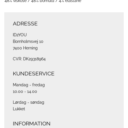
48% viskose / 48% bomuld / 4% elastane
ADRESSE
ID2YOU
Bornholmsvej 10
7400 Herning
CVR: DK29318964
KUNDESERVICE
Mandag - fredag
10.00 - 14.00
Lørdag - søndag
Lukket
INFORMATION