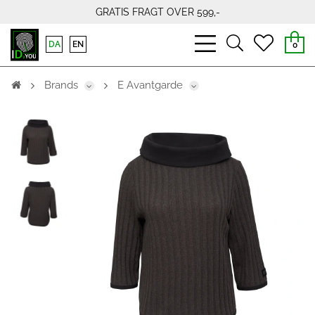
GRATIS FRAGT OVER 599,-
bars
search
heart
DA
EN
0
light
light
light
Brands
E Avantgarde