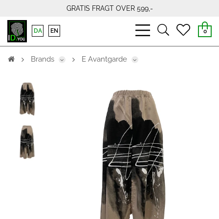
GRATIS FRAGT OVER 599,-
bars
search
heart
DA
EN
0
light
light
light
Brands
E Avantgarde