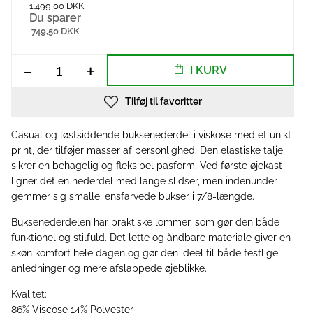
1.499,00 DKK
Du sparer
749,50 DKK
-
+
I KURV
Tilføj til favoritter
Casual og løstsiddende buksenederdel i viskose med et unikt
print, der tilføjer masser af personlighed. Den elastiske talje
sikrer en behagelig og fleksibel pasform. Ved første øjekast
ligner det en nederdel med lange slidser, men indenunder
gemmer sig smalle, ensfarvede bukser i 7/8-længde.
Buksenederdelen har praktiske lommer, som gør den både
funktionel og stilfuld. Det lette og åndbare materiale giver en
skøn komfort hele dagen og gør den ideel til både festlige
anledninger og mere afslappede øjeblikke.
Kvalitet:
86% Viscose 14% Polyester