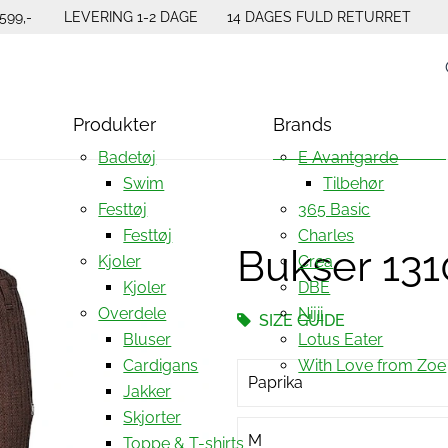
599,-
LEVERING 1-2 DAGE
14 DAGES FULD RETURRET
Produkter
Brands
Badetøj
E Avantgarde
Swim
Tilbehør
Festtøj
365 Basic
Festtøj
Charles
Bukser 13
Kjoler
Crea
Kjoler
DBE
Overdele
Nijii
SIZE GUIDE
Bluser
Lotus Eater
Cardigans
With Love from Zoe
Paprika
Jakker
Skjorter
M
Toppe & T-shirts