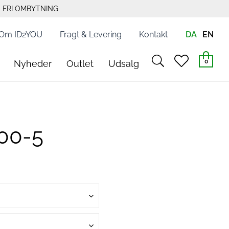
FRI OMBYTNING
Om ID2YOU
Fragt & Levering
Kontakt
DA
EN
search
heart
0
Nyheder
Outlet
Udsalg
light
light
100-5