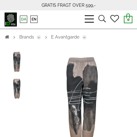
GRATIS FRAGT OVER 599,-
bars
search
heart
DA
EN
0
light
light
light
Brands
E Avantgarde