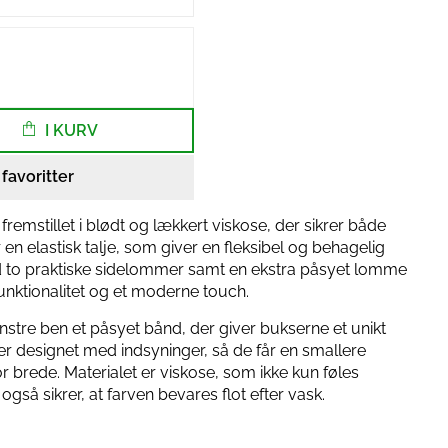
I KURV
l favoritter
remstillet i blødt og lækkert viskose, der sikrer både
 en elastisk talje, som giver en fleksibel og behagelig
d to praktiske sidelommer samt en ekstra påsyet lomme
 funktionalitet og et moderne touch.
nstre ben et påsyet bånd, der giver bukserne et unikt
r designet med indsyninger, så de får en smallere
or brede. Materialet er viskose, som ikke kun føles
så sikrer, at farven bevares flot efter vask.