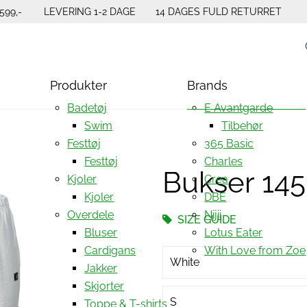
599,-
LEVERING 1-2 DAGE
14 DAGES FULD RETURRET
Produkter
Brands
Badetøj
E Avantgarde
Swim
Tilbehør
Festtøj
365 Basic
Festtøj
Charles
Bukser 145
Kjoler
Crea
Kjoler
DBE
Overdele
Nijii
SIZE GUIDE
Bluser
Lotus Eater
Cardigans
With Love from Zoe
White
Jakker
Skjorter
S
Toppe & T-shirts