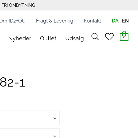
FRI OMBYTNING
Om ID2YOU
Fragt & Levering
Kontakt
DA
EN
search
heart
0
Nyheder
Outlet
Udsalg
light
light
82-1