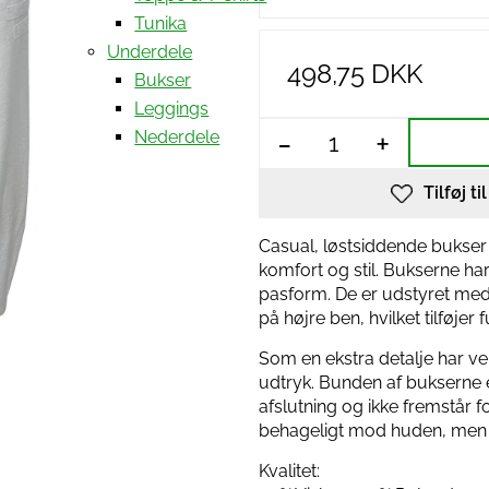
Tunika
Underdele
498,75 DKK
Bukser
Leggings
-
+
Nederdele
Tilføj ti
Casual, løstsiddende bukser f
komfort og stil. Bukserne har
pasform. De er udstyret me
på højre ben, hvilket tilføjer
Som en ekstra detalje har ve
udtryk. Bunden af bukserne e
afslutning og ikke fremstår f
behageligt mod huden, men og
Kvalitet: