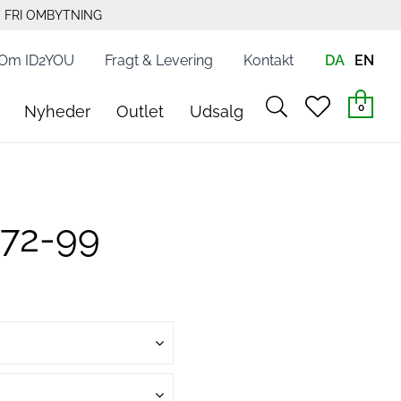
FRI OMBYTNING
Om ID2YOU
Fragt & Levering
Kontakt
DA
EN
search
heart
0
Nyheder
Outlet
Udsalg
light
light
672-99