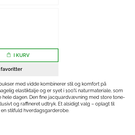
I KURV
l favoritter
bukser med vidde kombinerer stil og komfort på
agelig elastiktalje og er syet i 100% naturmateriale, som
lse hele dagen. Den fine jacquardvævning med store tone-
usivt og raffineret udtryk. Et alsidigt valg – oplagt til
 en stilfuld hverdagsgarderobe.