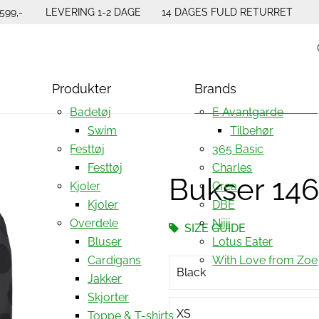
599,-
LEVERING 1-2 DAGE
14 DAGES FULD RETURRET
Produkter
Brands
Badetøj
E Avantgarde
Swim
Tilbehør
Festtøj
365 Basic
Festtøj
Charles
Bukser 14
Kjoler
Crea
Kjoler
DBE
Overdele
Nijii
SIZE GUIDE
Bluser
Lotus Eater
Cardigans
With Love from Zoe
Black
Jakker
Skjorter
XS
Toppe & T-shirts