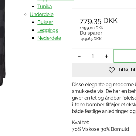
Tunika
Underdele
779,35 DKK
Bukser
1.199,00 DKK
Leggings
Du sparer
Nederdele
419,65 DKK
-
+
Tilføj ti
Disse elegante og moderne 
smukkeste vis. De har en beh
giver en let og åndbar føle
i-tone bomber tilføjer et ekskl
både festlige anledninger og
Kvalitet:
70% Viskose 30% Bomuld