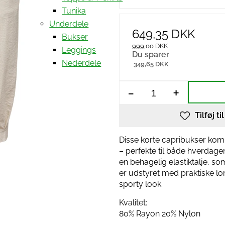
Tunika
Underdele
649,35 DKK
Bukser
999,00 DKK
Leggings
Du sparer
Nederdele
349,65 DKK
-
+
Tilføj ti
Disse korte capribukser komb
– perfekte til både hverdage
en behagelig elastiktalje, s
er udstyret med praktiske l
sporty look.
Kvalitet:
80% Rayon 20% Nylon