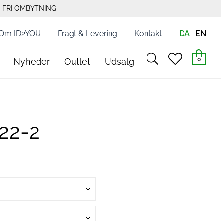
FRI OMBYTNING
Om ID2YOU
Fragt & Levering
Kontakt
DA
EN
search
heart
0
Nyheder
Outlet
Udsalg
light
light
22-2