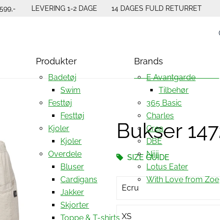
599,-
LEVERING 1-2 DAGE
14 DAGES FULD RETURRET
Produkter
Brands
Badetøj
E Avantgarde
Swim
Tilbehør
Festtøj
365 Basic
Festtøj
Charles
Bukser 147
Kjoler
Crea
Kjoler
DBE
Overdele
Nijii
SIZE GUIDE
Bluser
Lotus Eater
Cardigans
With Love from Zoe
Ecru
Jakker
Skjorter
XS
Toppe & T-shirts