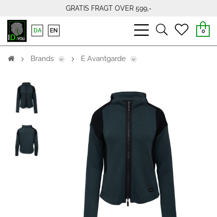
GRATIS FRAGT OVER 599,-
bars
search
heart
DA
EN
0
light
light
light
Brands
E Avantgarde