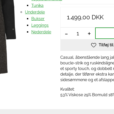
Tunika
Underdele
1.499,00 DKK
Bukser
Leggings
-
+
Nederdele
Tilføj ti
Casual, åbenstående lang jak
boucle-strik og ruskindslig
et sporty touch, og dobbelt re
detalje, der tilfører ekstra k
sidesømmene og et afslappe
Kvalitet:
53% Viskose 29% Bomuld 18%