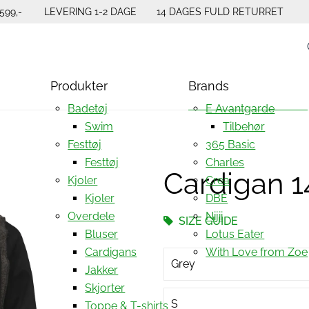
599,-
LEVERING 1-2 DAGE
14 DAGES FULD RETURRET
Produkter
Brands
Badetøj
E Avantgarde
Swim
Tilbehør
Festtøj
365 Basic
Festtøj
Charles
Cardigan 
Kjoler
Crea
Kjoler
DBE
Overdele
Nijii
SIZE GUIDE
Bluser
Lotus Eater
Cardigans
With Love from Zoe
Grey
Jakker
Skjorter
S
Toppe & T-shirts