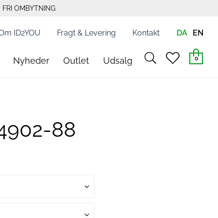
FRI OMBYTNING
Om ID2YOU
Fragt & Levering
Kontakt
DA
EN
search
heart
0
Nyheder
Outlet
Udsalg
light
light
14902-88