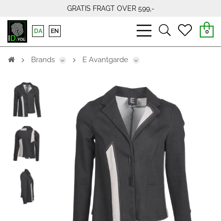
GRATIS FRAGT OVER 599,-
bars
search
heart
DA
EN
0
light
light
light
Brands
E Avantgarde