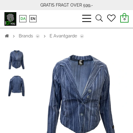
GRATIS FRAGT OVER 599,-
bars
search
heart
DA
EN
0
light
light
light
Brands
E Avantgarde