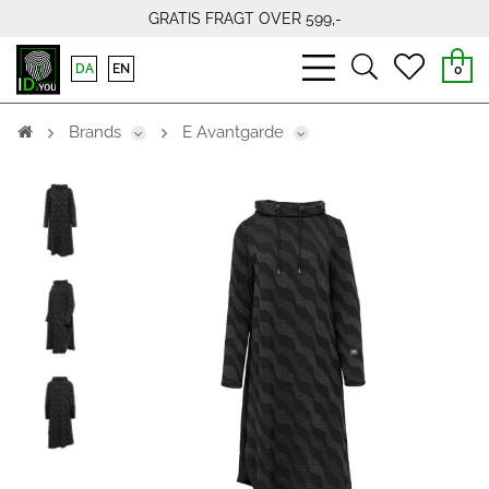
GRATIS FRAGT OVER 599,-
bars
search
heart
DA
EN
0
light
light
light
Brands
E Avantgarde