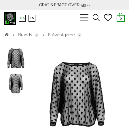
GRATIS FRAGT OVER 599,-
bars
search
heart
DA
EN
0
light
light
light
Brands
E Avantgarde