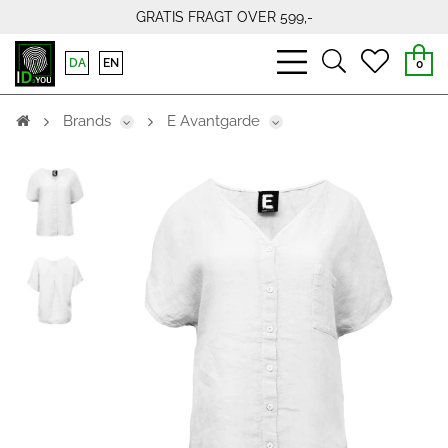
GRATIS FRAGT OVER 599,-
bars
search
heart
DA
EN
0
light
light
light
Brands
E Avantgarde