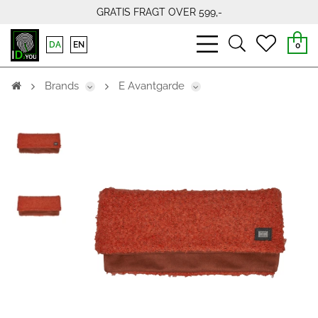
GRATIS FRAGT OVER 599,-
bars
search
heart
DA
EN
0
light
light
light
Brands
E Avantgarde