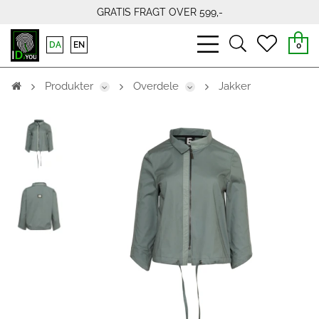
GRATIS FRAGT OVER 599,-
bars
search
heart
DA
EN
0
light
light
light
Produkter
Overdele
Jakker