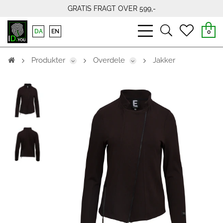
GRATIS FRAGT OVER 599,-
bars
search
heart
DA
EN
0
light
light
light
Produkter
Overdele
Jakker