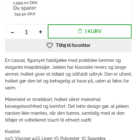
1.499,00 DKK
Du sparer
749,50 DKK
-
+
I KURV
Tilføj til favoritter
En casual, figursyet habitjakke med praktiske lommer og
elegante knapdetaljer. Jakken har klassiske revers og lange
ærmer, hvilket giver et tidløst og stilfuldt udtryk. Den er uforet,
hvilket gør den let og behagelig at have på, uden at føles for
varm.
Materialet er strækbart, hvilket sikrer maksimal
bevægelsesfrihed og komfort. Det lette design gør, at jakken
næsten ikke mærkes, når den bæres, samtidig med at den
tilføjer et sofistikeret touch til ethvert outfit.
Kvalitet:
50% Viscose 40% Linen 7% Polyester 3% Spandex