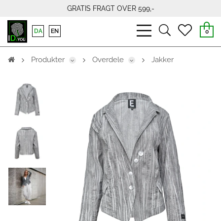
GRATIS FRAGT OVER 599,-
bars
search
heart
DA
EN
0
light
light
light
Produkter
Overdele
Jakker