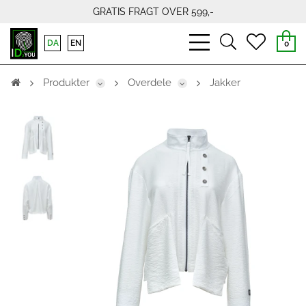
GRATIS FRAGT OVER 599,-
bars
search
heart
DA
EN
0
light
light
light
Produkter
Overdele
Jakker