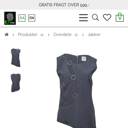
GRATIS FRAGT OVER 599,-
bars
search
heart
DA
EN
0
light
light
light
Produkter
Overdele
Jakker