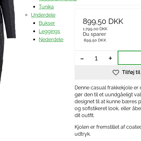
Tunika
Underdele
899,50 DKK
Bukser
1.799,00 DKK
Leggings
Du sparer
Nederdele
899,50 DKK
-
+
Tilføj ti
Denne casual frakkekjole er d
gør den til et uundgåeligt v
designet til at kunne bæres p
og sofistikeret look, eller åbe
dit outfit.
Kjolen er fremstillet af coa
udtryk.