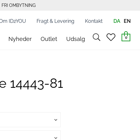
FRI OMBYTNING
Om ID2YOU
Fragt & Levering
Kontakt
DA
EN
search
heart
0
Nyheder
Outlet
Udsalg
light
light
le 14443-81