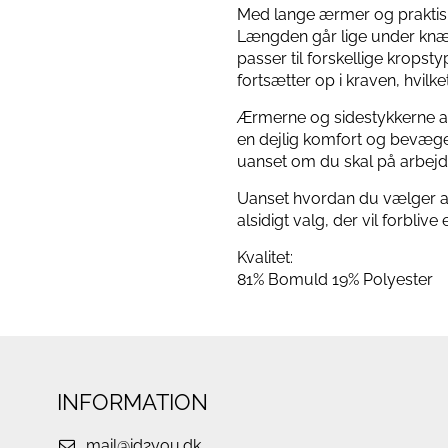
Med lange ærmer og praktiske
Længden går lige under knæet
passer til forskellige kropst
fortsætter op i kraven, hvilke
Ærmerne og sidestykkerne af k
en dejlig komfort og bevægel
uanset om du skal på arbejde,
Uanset hvordan du vælger at 
alsidigt valg, der vil forbli
Kvalitet:
81% Bomuld 19% Polyester
INFORMATION
mail@id2you.dk