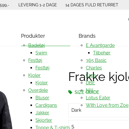
599,-
LEVERING 1-2 DAGE
14 DAGES FULD RETURRET
Produkter
Brands
Badetøj
E Avantgarde
Swim
Tilbehør
Festtøj
365 Basic
Festtøj
Charles
Frakke kjo
Kjoler
Crea
Kjoler
DBE
Overdele
Nijii
SIZE GUIDE
Bluser
Lotus Eater
Cardigans
With Love from Zoe
Dark
Jakker
Skjorter
S
Toppe & T-shirts