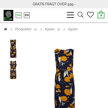
GRATIS FRAGT OVER 599,-
bars
search
heart
DA
EN
0
light
light
light
Produkter
Kjoler
Kjoler