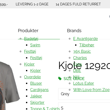
599,-
LEVERING 1-2 DAGE
14 DAGES FULD RETURRET
Produkter
Brands
Badetøj
E Avantgarde
Swim
Tilbehør
Festtøj
365 Basic
Festtøj
Charles
Kjole 1292
Kjoler
Crea
Kjoler
DBE
Overdele
Nijii
SIZE GUIDE
Bluser
Lotus Eater
Cardigans
With Love from Zoe
Grey
Jakker
Skjorter
S
Toppe & T-shirts