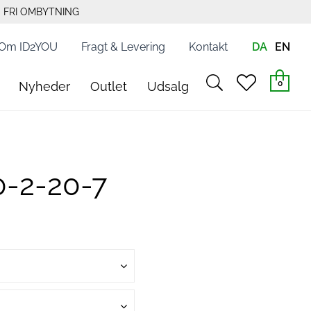
FRI OMBYTNING
Om ID2YOU
Fragt & Levering
Kontakt
DA
EN
search
heart
0
Nyheder
Outlet
Udsalg
light
light
0-2-20-7