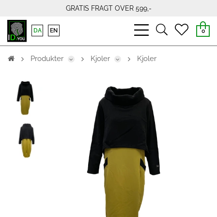
GRATIS FRAGT OVER 599,-
bars
search
heart
DA
EN
0
light
light
light
Produkter
Kjoler
Kjoler