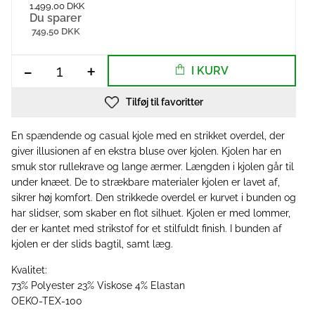
1.499,00 DKK
Du sparer
749,50 DKK
-
+
I KURV
Tilføj til favoritter
En spændende og casual kjole med en strikket overdel, der
giver illusionen af en ekstra bluse over kjolen. Kjolen har en
smuk stor rullekrave og lange ærmer. Længden i kjolen går til
under knæet. De to strækbare materialer kjolen er lavet af,
sikrer høj komfort. Den strikkede overdel er kurvet i bunden og
har slidser, som skaber en flot silhuet. Kjolen er med lommer,
der er kantet med strikstof for et stilfuldt finish. I bunden af
kjolen er der slids bagtil, samt læg.
Kvalitet:
73% Polyester 23% Viskose 4% Elastan
OEKO-TEX-100