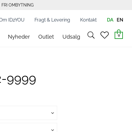
FRI OMBYTNING
Om ID2YOU
Fragt & Levering
Kontakt
DA
EN
search
heart
0
Nyheder
Outlet
Udsalg
light
light
2-9999