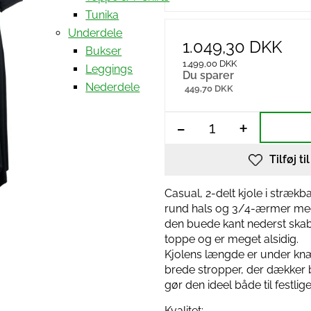
Tunika
Underdele
1.049,30 DKK
Bukser
1.499,00 DKK
Leggings
Du sparer
Nederdele
449,70 DKK
-
+
Tilføj ti
Casual, 2-delt kjole i strækb
rund hals og 3/4-ærmer med 
den buede kant nederst skabe
toppe og er meget alsidig.
Kjolens længde er under knæ
brede stropper, der dækker bh
gør den ideel både til festlig
Kvalitet: