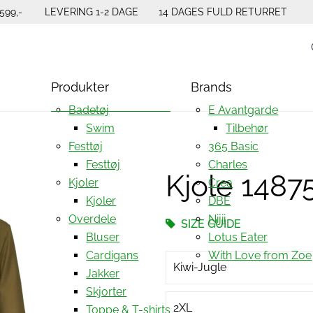
599,-
LEVERING 1-2 DAGE
14 DAGES FULD RETURRET
Produkter
Brands
Badetøj
E Avantgarde
Swim
Tilbehør
Festtøj
365 Basic
Festtøj
Charles
Kjole 1487
Kjoler
Crea
Kjoler
DBE
Overdele
Nijii
SIZE GUIDE
Bluser
Lotus Eater
Cardigans
With Love from Zoe
Kiwi-Jugle
Jakker
Skjorter
2XL
Toppe & T-shirts