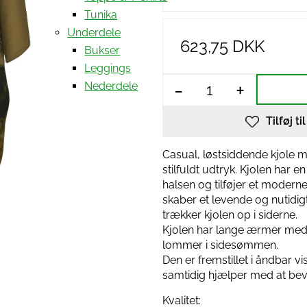
Tunika
Underdele
623,75 DKK
Bukser
Leggings
-
+
Nederdele
Tilføj ti
Casual, løstsiddende kjole me
stilfuldt udtryk. Kjolen har 
halsen og tilføjer et modern
skaber et levende og nutidig
trækker kjolen op i siderne.
Kjolen har lange ærmer med
lommer i sidesømmen.
Den er fremstillet i åndbar 
samtidig hjælper med at beva
Kvalitet: