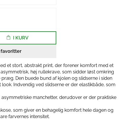
I KURV
l favoritter
d et stort, abstrakt print, der forener komfort med et
en asymmetrisk, høj rullekrave, som sidder løst omkring
e præg. Den buede bund af kjolen og slidserne i siden
t look. Indvendig ved slidserne er der elastikbåde, som
 asymmetriske manchetter, derudover er der praktiske
viskose, som giver en behagelig komfort hele dagen og
re farvernes intensitet.