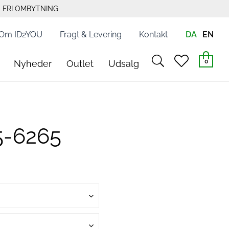
FRI OMBYTNING
Om ID2YOU
Fragt & Levering
Kontakt
DA
EN
search
heart
0
Nyheder
Outlet
Udsalg
light
light
5-6265