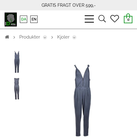
GRATIS FRAGT OVER 599,-
bars
search
heart
DA
EN
0
light
light
light
Produkter
Kjoler