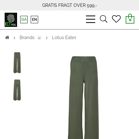
GRATIS FRAGT OVER 599,-
bars
search
heart
DA
EN
0
light
light
light
Brands
Lotus Eater