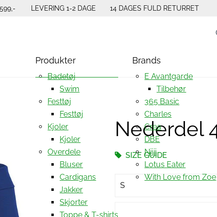
599,-
LEVERING 1-2 DAGE
14 DAGES FULD RETURRET
Produkter
Brands
Badetøj
E Avantgarde
Swim
Tilbehør
Festtøj
365 Basic
Festtøj
Charles
Nederdel 
Kjoler
Crea
Kjoler
DBE
Overdele
Nijii
SIZE GUIDE
Bluser
Lotus Eater
Cardigans
With Love from Zoe
S
Jakker
Skjorter
Toppe & T-shirts