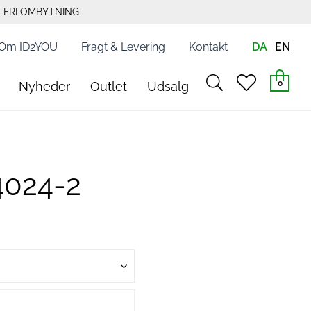
FRI OMBYTNING
Om ID2YOU
Fragt & Levering
Kontakt
DA
EN
search
heart
0
Nyheder
Outlet
Udsalg
light
light
4024-2