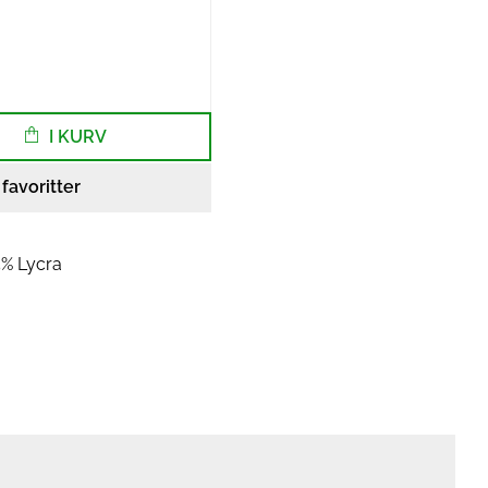
I KURV
l favoritter
5% Lycra