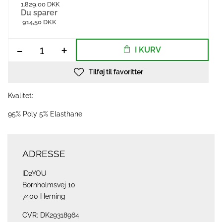
1.829,00 DKK
Du sparer
914,50 DKK
-
+
I KURV
Tilføj til favoritter
Kvalitet:
95% Poly 5% Elasthane
ADRESSE
ID2YOU
Bornholmsvej 10
7400 Herning
CVR: DK29318964