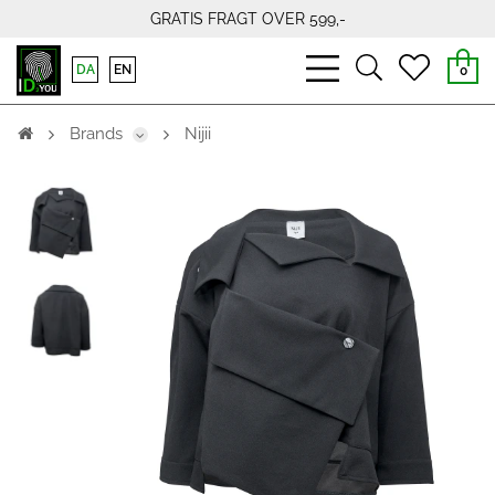
GRATIS FRAGT OVER 599,-
bars
search
heart
DA
EN
0
light
light
light
Brands
Nijii