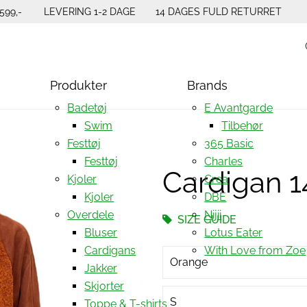
599,-
LEVERING 1-2 DAGE
14 DAGES FULD RETURRET
Produkter
Brands
Badetøj
E Avantgarde
Swim
Tilbehør
Festtøj
365 Basic
Festtøj
Charles
Cardigan 
Kjoler
Crea
Kjoler
DBE
Overdele
Nijii
SIZE GUIDE
Bluser
Lotus Eater
Cardigans
With Love from Zoe
Orange
Jakker
Skjorter
S
Toppe & T-shirts