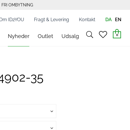
FRI OMBYTNING
Om ID2YOU
Fragt & Levering
Kontakt
DA
EN
search
heart
0
Nyheder
Outlet
Udsalg
light
light
14902-35