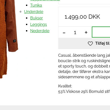
Tunika
Underdele
1.499,00 DKK
Bukser
Leggings
-
+
Nederdele
Tilføj ti
Casual, åbenstående lang jak
boucle-strik og ruskindslig
et sporty touch, og dobbelt re
detalje, der tilfører ekstra k
sidesømmene og et afslappe
Kvalitet:
53% Viskose 29% Bomuld 18%